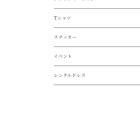
艸香龍之介氏コラボ
Tシャツ
艸香龍之介氏コラボ
ステッカー
艸香龍之介氏コラボ
イベント
レンタルドレス