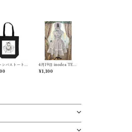
ャンバストート
4月19日 inodea TEA
タイン BK
PARTY用 【コーデ
00
¥1,100
⑤】