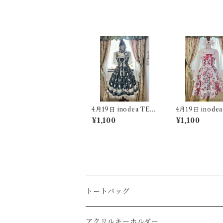
4月19日 inodea TEA
4月19日 inodea
PARTY用 【コーデ
PARTY用 【コ
¥1,100
¥1,100
②】
⑨】
トートバッグ
艸香龍之介氏コラボ
アクリルキーホルダー